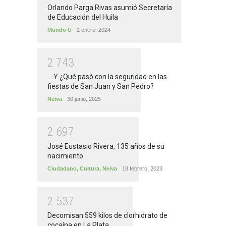
Orlando Parga Rivas asumió Secretaría
de Educación del Huila
Mundo U
2 enero, 2024
2
7
4
3
... Y ¿Qué pasó con la seguridad en las
fiestas de San Juan y San Pedro?
Neiva
30 junio, 2025
2
6
9
7
José Eustasio Rivera, 135 años de su
nacimiento
Ciudadano
,
Cultura
,
Neiva
18 febrero, 2023
2
5
3
7
Decomisan 559 kilos de clorhidrato de
cocaína en La Plata