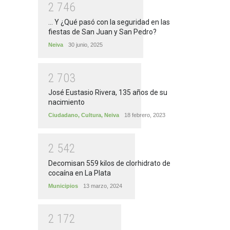
2
7
4
6
... Y ¿Qué pasó con la seguridad en las
fiestas de San Juan y San Pedro?
Neiva
30 junio, 2025
2
7
0
3
José Eustasio Rivera, 135 años de su
nacimiento
Ciudadano
,
Cultura
,
Neiva
18 febrero, 2023
2
5
4
2
Decomisan 559 kilos de clorhidrato de
cocaína en La Plata
Municipios
13 marzo, 2024
2
1
7
2