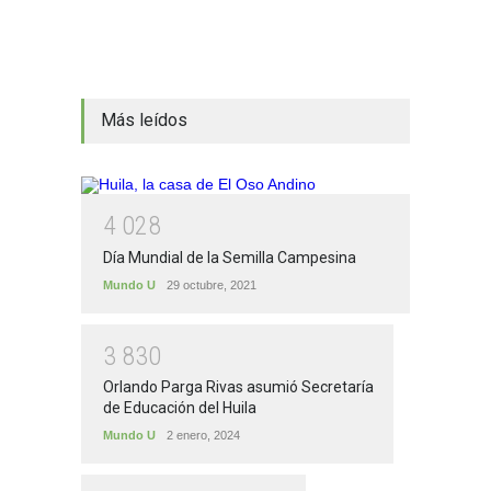
Más leídos
4
0
2
8
Día Mundial de la Semilla Campesina
Mundo U
29 octubre, 2021
3
8
3
0
Orlando Parga Rivas asumió Secretaría
de Educación del Huila
Mundo U
2 enero, 2024