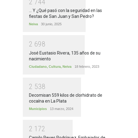
2
7
4
4
... Y ¿Qué pasó con la seguridad en las
fiestas de San Juan y San Pedro?
Neiva
30 junio, 2025
2
6
9
8
José Eustasio Rivera, 135 años de su
nacimiento
Ciudadano
,
Cultura
,
Neiva
18 febrero, 2023
2
5
3
8
Decomisan 559 kilos de clorhidrato de
cocaína en La Plata
Municipios
13 marzo, 2024
2
1
7
2
Camilo Reyes Rodríguez, Embajador de