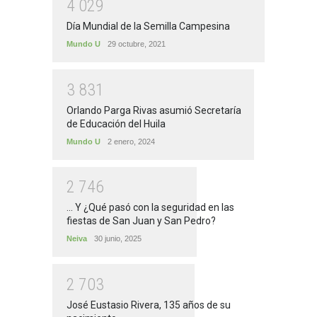
4
0
2
9
Día Mundial de la Semilla Campesina
Mundo U
29 octubre, 2021
3
8
3
1
Orlando Parga Rivas asumió Secretaría
de Educación del Huila
Mundo U
2 enero, 2024
2
7
4
6
... Y ¿Qué pasó con la seguridad en las
fiestas de San Juan y San Pedro?
Neiva
30 junio, 2025
2
7
0
3
José Eustasio Rivera, 135 años de su