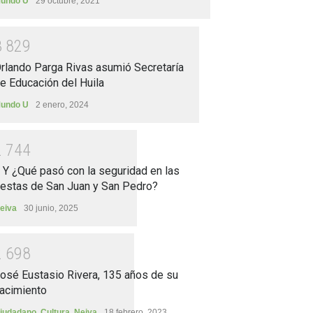
undo U
29 octubre, 2021
3
8
2
9
rlando Parga Rivas asumió Secretaría
e Educación del Huila
undo U
2 enero, 2024
2
7
4
4
.. Y ¿Qué pasó con la seguridad en las
iestas de San Juan y San Pedro?
eiva
30 junio, 2025
2
6
9
8
osé Eustasio Rivera, 135 años de su
acimiento
iudadano
,
Cultura
,
Neiva
18 febrero, 2023