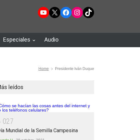
YouTube
X
Facebook
Instagram
TikTok
Especiales
Audio
Home
Presidente Iván Duque
ás leídos
4
0
2
7
ía Mundial de la Semilla Campesina