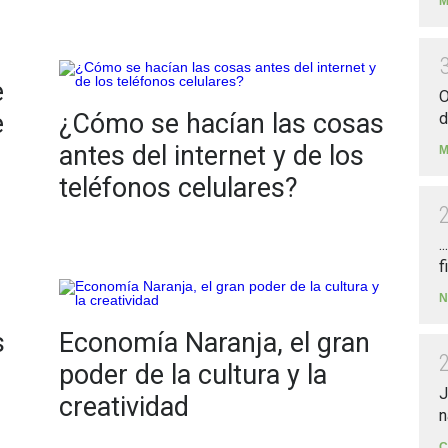
M
e
O
e
¿Cómo se hacían las cosas
d
antes del internet y de los
M
teléfonos celulares?
.
f
N
s
Economía Naranja, el gran
poder de la cultura y la
J
creatividad
n
C