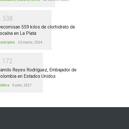
2
5
3
8
ecomisan 559 kilos de clorhidrato de
ocaína en La Plata
unicipios
13 marzo, 2024
2
1
7
2
amilo Reyes Rodríguez, Embajador de
olombia en Estados Unidos
olítica
6 julio, 2017