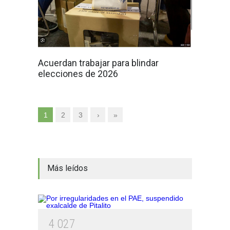
Acuerdan trabajar para blindar
elecciones de 2026
1
2
3
›
»
Más leídos
4
0
2
7