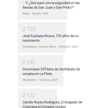
... Y ¿Qué pasó con la seguridad en las
fiestas de San Juan y San Pedro?
Neiva
30 junio, 2025
2
7
0
3
José Eustasio Rivera, 135 años de su
nacimiento
Ciudadano
,
Cultura
,
Neiva
18 febrero, 2023
2
5
4
2
Decomisan 559 kilos de clorhidrato de
cocaína en La Plata
Municipios
13 marzo, 2024
2
1
7
2
Camilo Reyes Rodríguez, Embajador de
Colombia en Estados Unidos