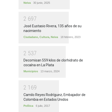
Neiva
30 junio, 2025
2
6
9
7
José Eustasio Rivera, 135 años de su
nacimiento
Ciudadano
,
Cultura
,
Neiva
18 febrero, 2023
2
5
3
7
Decomisan 559 kilos de clorhidrato de
cocaína en La Plata
Municipios
13 marzo, 2024
2
1
6
9
Camilo Reyes Rodríguez, Embajador de
Colombia en Estados Unidos
Política
6 julio, 2017