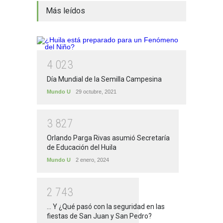
Más leídos
4
0
2
3
Día Mundial de la Semilla Campesina
Mundo U
29 octubre, 2021
3
8
2
7
Orlando Parga Rivas asumió Secretaría
de Educación del Huila
Mundo U
2 enero, 2024
2
7
4
3
... Y ¿Qué pasó con la seguridad en las
fiestas de San Juan y San Pedro?