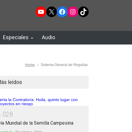
YouTube
X
Facebook
Instagram
TikTok
Especiales
Audio
Home
Sistema General de Regalías.
ás leídos
4
0
2
8
ía Mundial de la Semilla Campesina