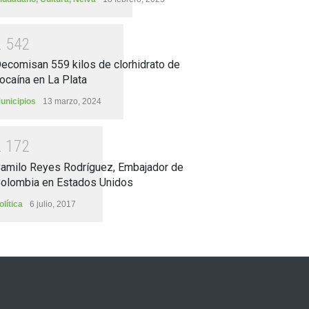
2
5
4
2
ecomisan 559 kilos de clorhidrato de
ocaína en La Plata
unicipios
13 marzo, 2024
2
1
7
2
amilo Reyes Rodríguez, Embajador de
olombia en Estados Unidos
olítica
6 julio, 2017