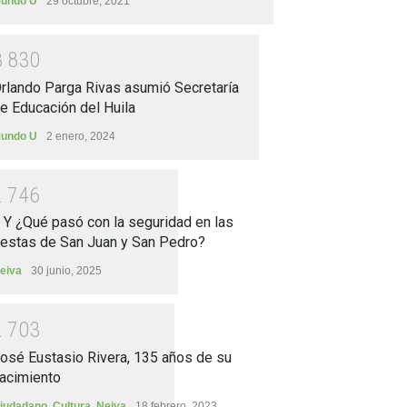
undo U
29 octubre, 2021
3
8
3
0
rlando Parga Rivas asumió Secretaría
e Educación del Huila
undo U
2 enero, 2024
2
7
4
6
.. Y ¿Qué pasó con la seguridad en las
iestas de San Juan y San Pedro?
eiva
30 junio, 2025
2
7
0
3
osé Eustasio Rivera, 135 años de su
acimiento
iudadano
,
Cultura
,
Neiva
18 febrero, 2023