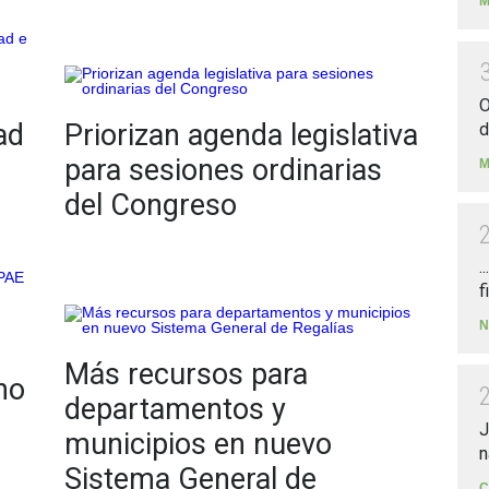
M
O
ad
Priorizan agenda legislativa
d
para sesiones ordinarias
M
del Congreso
.
f
N
Más recursos para
no
departamentos y
J
municipios en nuevo
n
Sistema General de
C