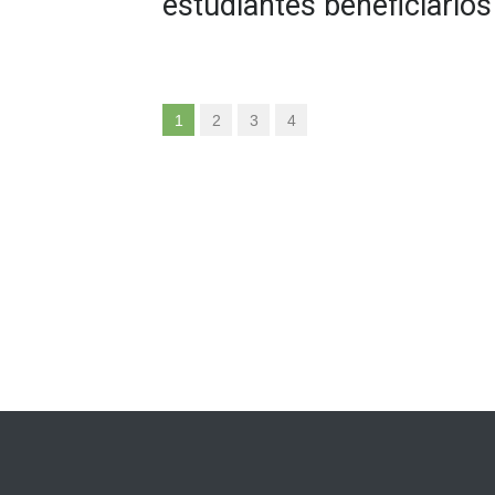
estudiantes beneficiarios
1
2
3
4