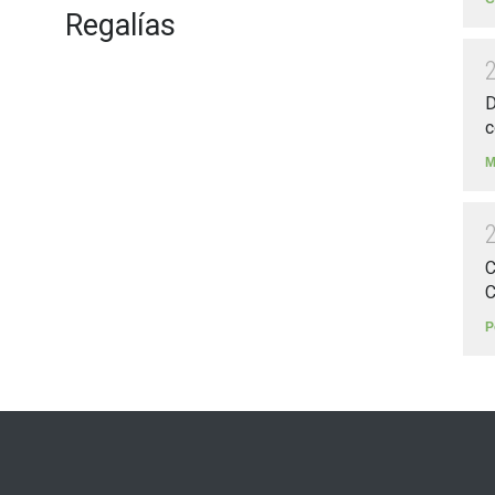
Regalías
D
c
M
C
C
P