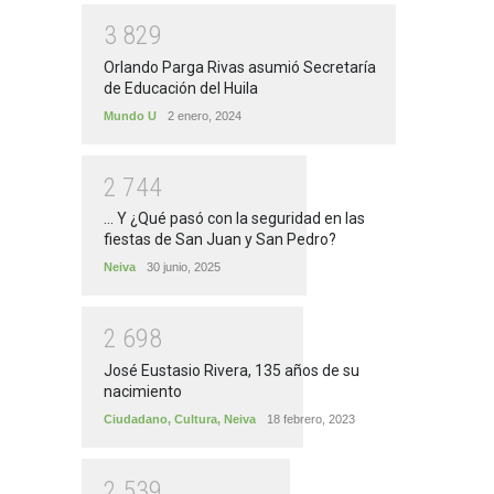
3
8
2
9
Orlando Parga Rivas asumió Secretaría
de Educación del Huila
Mundo U
2 enero, 2024
2
7
4
4
... Y ¿Qué pasó con la seguridad en las
fiestas de San Juan y San Pedro?
Neiva
30 junio, 2025
2
6
9
8
José Eustasio Rivera, 135 años de su
nacimiento
Ciudadano
,
Cultura
,
Neiva
18 febrero, 2023
2
5
3
9