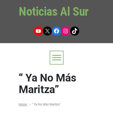
Noticias Al Sur
YouTube
X
Facebook
Instagram
TikTok
“ Ya No Más
Maritza”
Home
“ Ya No Más Maritza”