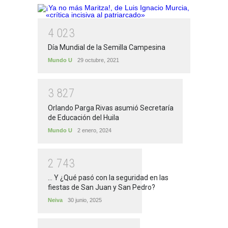
4
0
2
3
Día Mundial de la Semilla Campesina
Mundo U
29 octubre, 2021
3
8
2
7
Orlando Parga Rivas asumió Secretaría
de Educación del Huila
Mundo U
2 enero, 2024
2
7
4
3
... Y ¿Qué pasó con la seguridad en las
fiestas de San Juan y San Pedro?
Neiva
30 junio, 2025