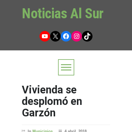
Noticias Al Sur
YouTube
X
Facebook
Instagram
TikTok
Vivienda se
desplomó en
Garzón
In
Municipios
4 abril, 2018