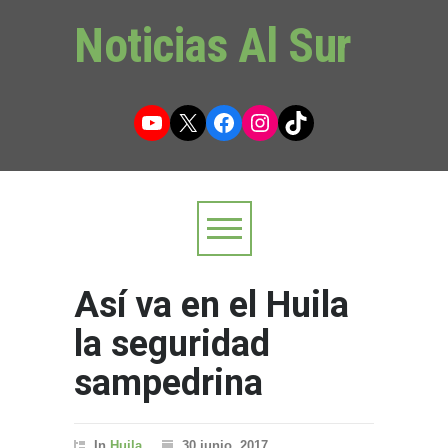
Noticias Al Sur
YouTube
X
Facebook
Instagram
TikTok
Así va en el Huila
la seguridad
sampedrina
In
Huila
30 junio, 2017