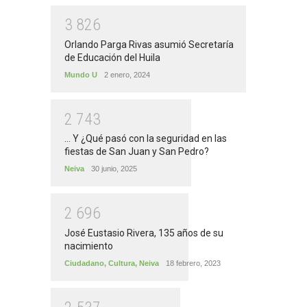
3
8
2
6
Orlando Parga Rivas asumió Secretaría
de Educación del Huila
Mundo U
2 enero, 2024
2
7
4
3
... Y ¿Qué pasó con la seguridad en las
fiestas de San Juan y San Pedro?
Neiva
30 junio, 2025
2
6
9
6
José Eustasio Rivera, 135 años de su
nacimiento
Ciudadano
,
Cultura
,
Neiva
18 febrero, 2023