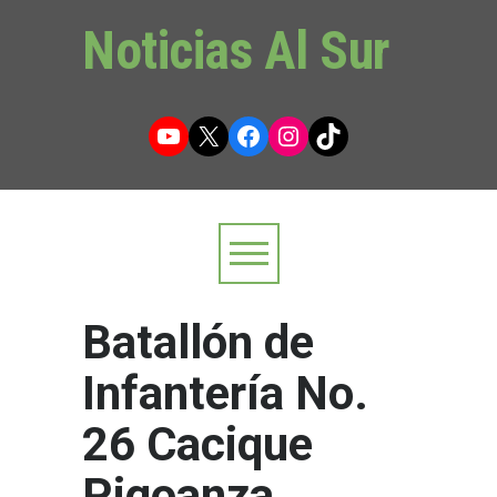
Noticias Al Sur
YouTube
X
Facebook
Instagram
TikTok
Batallón de
Infantería No.
26 Cacique
Pigoanza