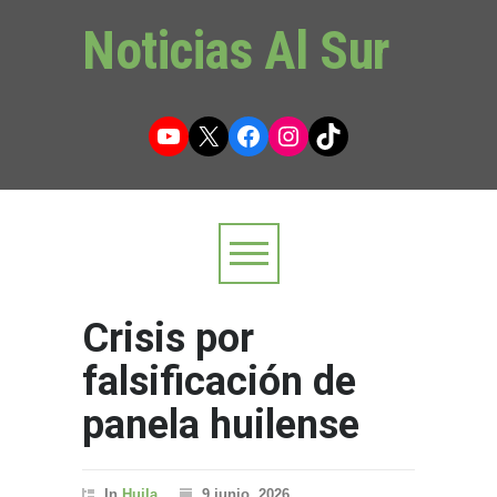
Noticias Al Sur
YouTube
X
Facebook
Instagram
TikTok
Crisis por
falsificación de
panela huilense
In
Huila
9 junio, 2026