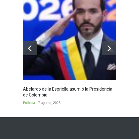
Abelardo de la Espriella asumió la Presidencia
Huila,
de Colombia
Huila
7
Política
7 agosto, 2026