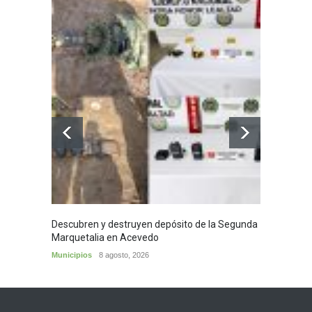
Descubren y destruyen depósito de la Segunda
Homena
Marquetalia en Acevedo
mayor
Municipios
8 agosto, 2026
Huila
8