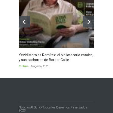
Yezid Morales Ramírez, el bibliotecario estoico,
Recita
y sus cachorros de Border Collie
Morale
Cultura
6 agosto, 2026
Cultura
Noticias Al Sur © Todos los Derechos Reservados
2023