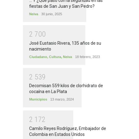
... Y ¿Qué pasó con la seguridad en las
fiestas de San Juan y San Pedro?
Neiva
30 junio, 2025
2
7
0
0
José Eustasio Rivera, 135 años de su
nacimiento
Ciudadano
,
Cultura
,
Neiva
18 febrero, 2023
2
5
3
9
Decomisan 559 kilos de clorhidrato de
cocaína en La Plata
Municipios
13 marzo, 2024
2
1
7
2
Camilo Reyes Rodríguez, Embajador de
Colombia en Estados Unidos