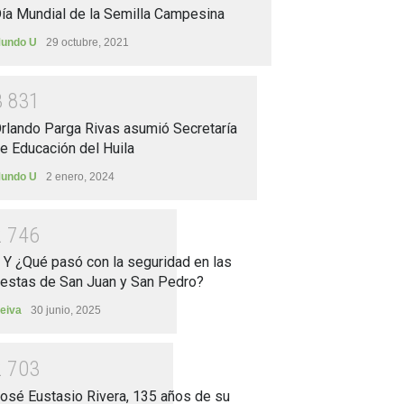
ía Mundial de la Semilla Campesina
undo U
29 octubre, 2021
3
8
3
1
rlando Parga Rivas asumió Secretaría
e Educación del Huila
undo U
2 enero, 2024
2
7
4
6
.. Y ¿Qué pasó con la seguridad en las
iestas de San Juan y San Pedro?
eiva
30 junio, 2025
2
7
0
3
osé Eustasio Rivera, 135 años de su