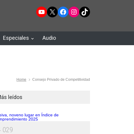
YouTube
X
Facebook
Instagram
TikTok
Especiales
Audio
Home
Consejo Privado de Competitividad
ás leídos
4
0
2
9