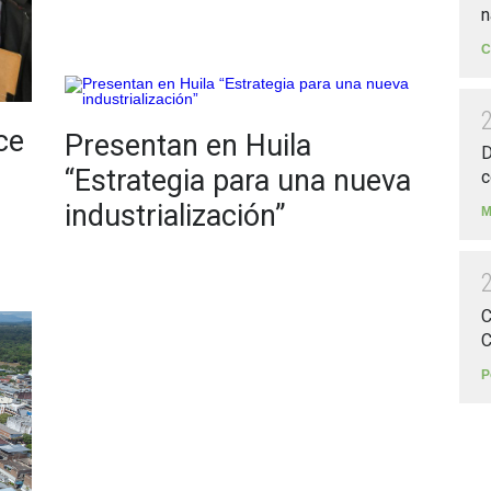
n
C
ce
Presentan en Huila
D
“Estrategia para una nueva
c
industrialización”
M
C
C
P