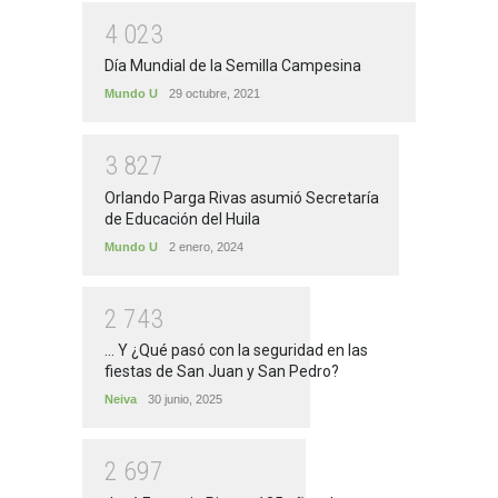
4
0
2
3
Día Mundial de la Semilla Campesina
Mundo U
29 octubre, 2021
3
8
2
7
Orlando Parga Rivas asumió Secretaría
de Educación del Huila
Mundo U
2 enero, 2024
2
7
4
3
... Y ¿Qué pasó con la seguridad en las
fiestas de San Juan y San Pedro?
Neiva
30 junio, 2025
2
6
9
7