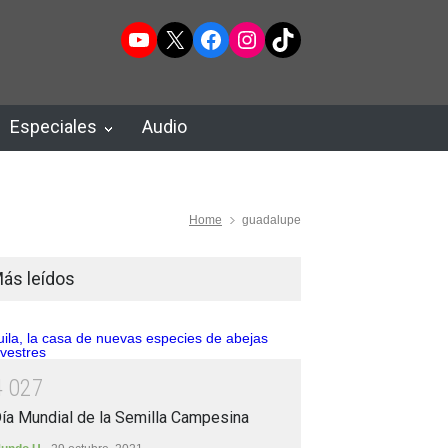
YouTube
X
Facebook
Instagram
TikTok
Especiales
Audio
Home
guadalupe
ás leídos
4
0
2
7
ía Mundial de la Semilla Campesina