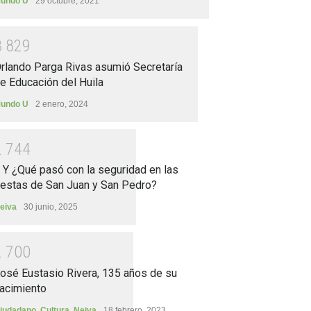
undo U
29 octubre, 2021
3
8
2
9
rlando Parga Rivas asumió Secretaría
e Educación del Huila
undo U
2 enero, 2024
2
7
4
4
.. Y ¿Qué pasó con la seguridad en las
iestas de San Juan y San Pedro?
eiva
30 junio, 2025
2
7
0
0
osé Eustasio Rivera, 135 años de su
acimiento
iudadano
,
Cultura
,
Neiva
18 febrero, 2023