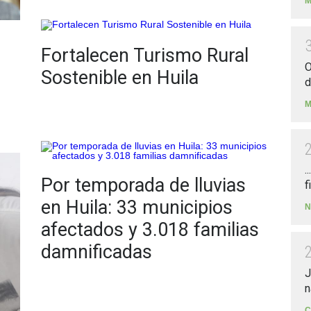
M
Fortalecen Turismo Rural
O
Sostenible en Huila
d
M
.
Por temporada de lluvias
f
en Huila: 33 municipios
N
afectados y 3.018 familias
damnificadas
J
n
C