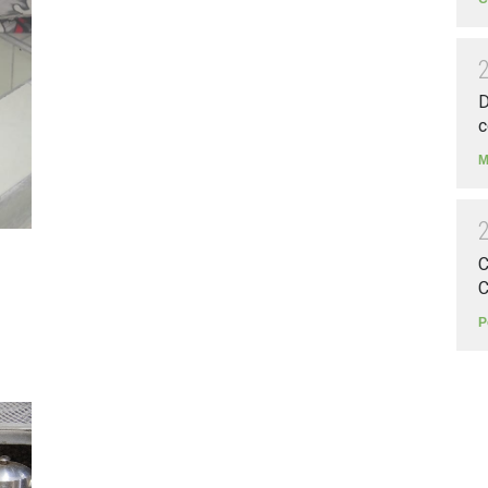
D
c
M
C
C
P