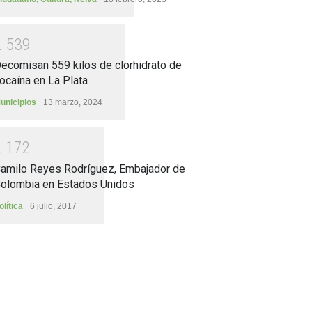
2
5
3
9
ecomisan 559 kilos de clorhidrato de
ocaína en La Plata
unicipios
13 marzo, 2024
2
1
7
2
amilo Reyes Rodríguez, Embajador de
olombia en Estados Unidos
olítica
6 julio, 2017