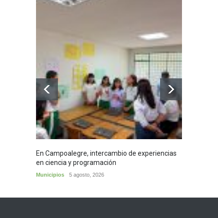
En Campoalegre, intercambio de experiencias
Mujere
en ciencia y programación
cafés 
Municipios
5 agosto, 2026
Huila
5