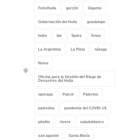
Fonvihuila
garzón
Gigante
Gobernación del Huila
guadalupe
hobo
ipe
Íquira
Ísnos
La Argentina
La Plata
nátaga
Neiva
Oficina para la Gestión del Riego de
Desastres del Huila
oporapa
Paicol
Palermo
palestina
pandemia del COVID-19.
pitalito
rivera
saladoblanco
san agustin
Santa María