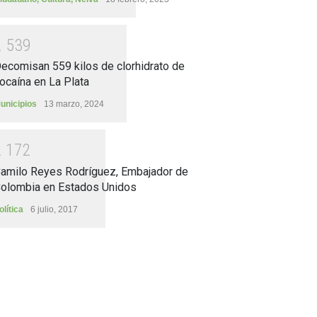
2
5
3
9
ecomisan 559 kilos de clorhidrato de
ocaína en La Plata
unicipios
13 marzo, 2024
2
1
7
2
amilo Reyes Rodríguez, Embajador de
olombia en Estados Unidos
olítica
6 julio, 2017