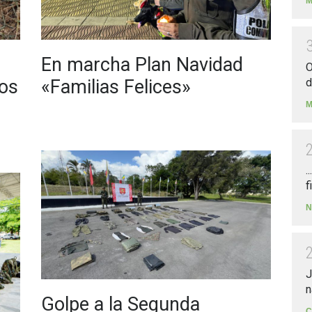
M
En marcha Plan Navidad
O
os
«Familias Felices»
d
M
.
f
N
J
n
Golpe a la Segunda
C