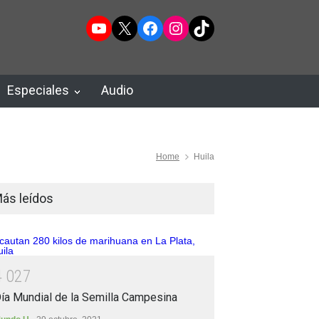
YouTube
X
Facebook
Instagram
TikTok
Especiales
Audio
Home
Huila
ás leídos
4
0
2
7
ía Mundial de la Semilla Campesina