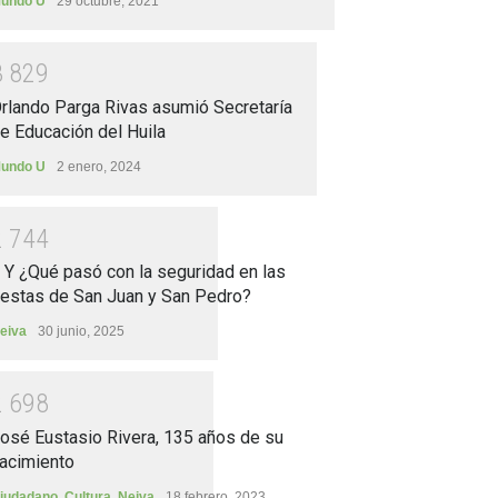
undo U
29 octubre, 2021
3
8
2
9
rlando Parga Rivas asumió Secretaría
e Educación del Huila
undo U
2 enero, 2024
2
7
4
4
.. Y ¿Qué pasó con la seguridad en las
iestas de San Juan y San Pedro?
eiva
30 junio, 2025
2
6
9
8
osé Eustasio Rivera, 135 años de su
acimiento
iudadano
,
Cultura
,
Neiva
18 febrero, 2023