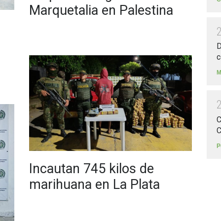
Marquetalia en Palestina
D
c
M
C
C
P
Incautan 745 kilos de
marihuana en La Plata