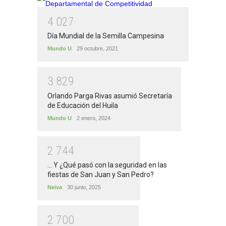
4
0
2
7
Día Mundial de la Semilla Campesina
Mundo U
29 octubre, 2021
3
8
2
9
Orlando Parga Rivas asumió Secretaría
de Educación del Huila
Mundo U
2 enero, 2024
2
7
4
4
... Y ¿Qué pasó con la seguridad en las
fiestas de San Juan y San Pedro?
Neiva
30 junio, 2025
2
7
0
0