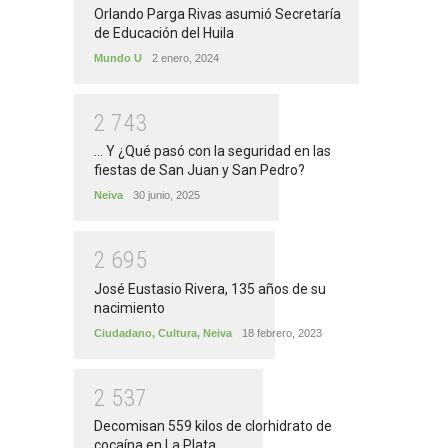
Orlando Parga Rivas asumió Secretaría
de Educación del Huila
Mundo U
2 enero, 2024
2
7
4
3
... Y ¿Qué pasó con la seguridad en las
fiestas de San Juan y San Pedro?
Neiva
30 junio, 2025
2
6
9
5
José Eustasio Rivera, 135 años de su
nacimiento
Ciudadano
,
Cultura
,
Neiva
18 febrero, 2023
2
5
3
7
Decomisan 559 kilos de clorhidrato de
cocaína en La Plata