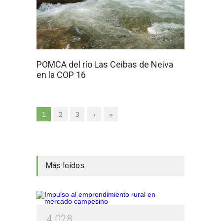
POMCA del río Las Ceibas de Neiva
en la COP 16
1
2
3
›
»
Más leídos
4
0
2
8