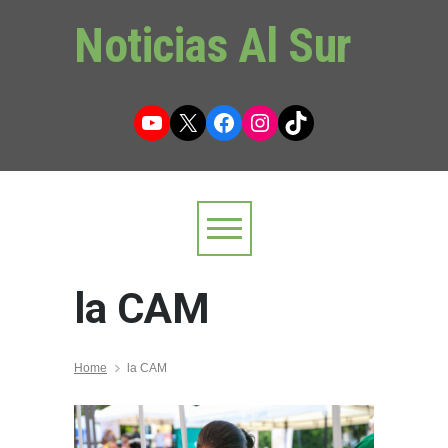
Noticias Al Sur
YouTube
X
Facebook
Instagram
TikTok
la CAM
Home
la CAM