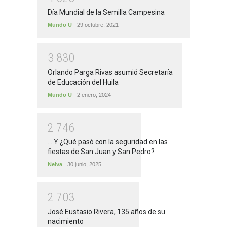
Día Mundial de la Semilla Campesina
Mundo U
29 octubre, 2021
3
8
3
0
Orlando Parga Rivas asumió Secretaría
de Educación del Huila
Mundo U
2 enero, 2024
2
7
4
6
... Y ¿Qué pasó con la seguridad en las
fiestas de San Juan y San Pedro?
Neiva
30 junio, 2025
2
7
0
3
José Eustasio Rivera, 135 años de su
nacimiento