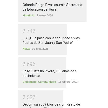
Orlando Parga Rivas asumió Secretaría
de Educación del Huila
Mundo U
2 enero, 2024
2
7
4
3
... Y ¿Qué pasó con la seguridad en las
fiestas de San Juan y San Pedro?
Neiva
30 junio, 2025
2
6
9
6
José Eustasio Rivera, 135 años de su
nacimiento
Ciudadano
,
Cultura
,
Neiva
18 febrero, 2023
2
5
3
7
Decomisan 559 kilos de clorhidrato de