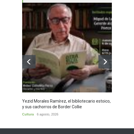
Yezid Morales Ramírez, el bibliotecario estoico,
Recita
y sus cachorros de Border Collie
Morale
Cultura
6 agosto, 2026
Cultura