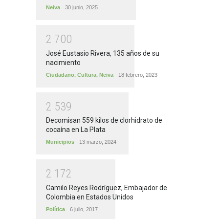
Neiva
30 junio, 2025
2
7
0
0
José Eustasio Rivera, 135 años de su
nacimiento
Ciudadano
,
Cultura
,
Neiva
18 febrero, 2023
2
5
3
9
Decomisan 559 kilos de clorhidrato de
cocaína en La Plata
Municipios
13 marzo, 2024
2
1
7
2
Camilo Reyes Rodríguez, Embajador de
Colombia en Estados Unidos
Política
6 julio, 2017