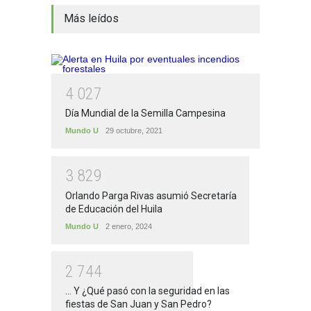
Más leídos
4
0
2
7
Día Mundial de la Semilla Campesina
Mundo U
29 octubre, 2021
3
8
2
9
Orlando Parga Rivas asumió Secretaría
de Educación del Huila
Mundo U
2 enero, 2024
2
7
4
4
... Y ¿Qué pasó con la seguridad en las
fiestas de San Juan y San Pedro?