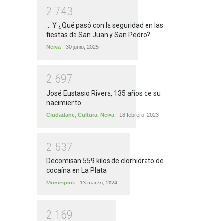
2
7
4
3
... Y ¿Qué pasó con la seguridad en las
fiestas de San Juan y San Pedro?
Neiva
30 junio, 2025
2
6
9
7
José Eustasio Rivera, 135 años de su
nacimiento
Ciudadano
,
Cultura
,
Neiva
18 febrero, 2023
2
5
3
7
Decomisan 559 kilos de clorhidrato de
cocaína en La Plata
Municipios
13 marzo, 2024
2
1
6
9