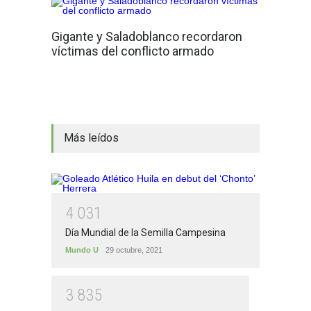
Gigante y Saladoblanco recordaron
víctimas del conflicto armado
Más leídos
4
0
3
1
Día Mundial de la Semilla Campesina
Mundo U
29 octubre, 2021
3
8
3
5