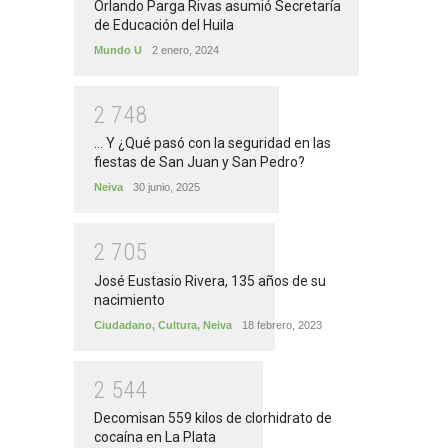
Orlando Parga Rivas asumió Secretaría
de Educación del Huila
Mundo U
2 enero, 2024
2
7
4
8
... Y ¿Qué pasó con la seguridad en las
fiestas de San Juan y San Pedro?
Neiva
30 junio, 2025
2
7
0
5
José Eustasio Rivera, 135 años de su
nacimiento
Ciudadano
,
Cultura
,
Neiva
18 febrero, 2023
2
5
4
4
Decomisan 559 kilos de clorhidrato de
cocaína en La Plata