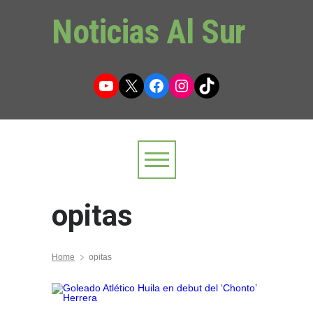
Noticias Al Sur
YouTube
X
Facebook
Instagram
TikTok
opitas
Home
opitas