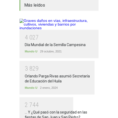
Más leídos
4
0
2
7
Día Mundial de la Semilla Campesina
Mundo U
29 octubre, 2021
3
8
2
9
Orlando Parga Rivas asumió Secretaría
de Educación del Huila
Mundo U
2 enero, 2024
2
7
4
4
... Y ¿Qué pasó con la seguridad en las
fiestas de San Juan y San Pedro?