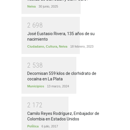
Neiva
30 junio, 2025
2
6
9
8
José Eustasio Rivera, 135 años de su
nacimiento
Ciudadano
,
Cultura
,
Neiva
18 febrero, 2023
2
5
3
8
Decomisan 559 kilos de clorhidrato de
cocaína en La Plata
Municipios
13 marzo, 2024
2
1
7
2
Camilo Reyes Rodríguez, Embajador de
Colombia en Estados Unidos
Política
6 julio, 2017