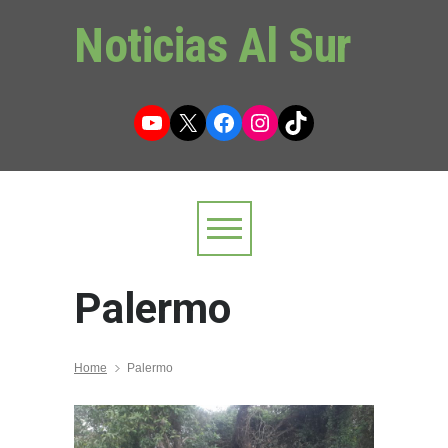
Noticias Al Sur
YouTube
X
Facebook
Instagram
TikTok
Palermo
Home
Palermo