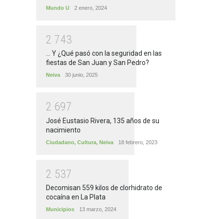
Mundo U
2 enero, 2024
2
7
4
3
... Y ¿Qué pasó con la seguridad en las
fiestas de San Juan y San Pedro?
Neiva
30 junio, 2025
2
6
9
7
José Eustasio Rivera, 135 años de su
nacimiento
Ciudadano
,
Cultura
,
Neiva
18 febrero, 2023
2
5
3
7
Decomisan 559 kilos de clorhidrato de
cocaína en La Plata
Municipios
13 marzo, 2024