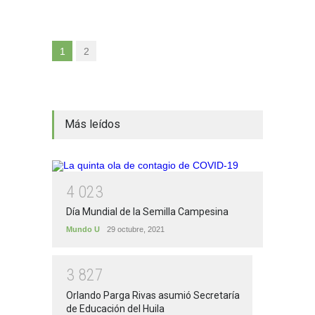
1
2
Más leídos
4
0
2
3
Día Mundial de la Semilla Campesina
Mundo U
29 octubre, 2021
3
8
2
7
Orlando Parga Rivas asumió Secretaría
de Educación del Huila