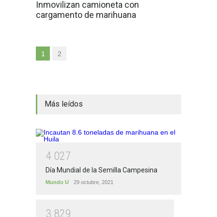
Inmovilizan camioneta con
cargamento de marihuana
1
2
Más leídos
4
0
2
7
Día Mundial de la Semilla Campesina
Mundo U
29 octubre, 2021
3
8
2
9