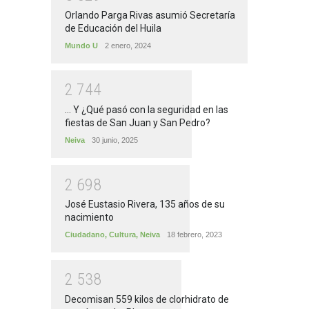
Orlando Parga Rivas asumió Secretaría
de Educación del Huila
Mundo U
2 enero, 2024
2
7
4
4
... Y ¿Qué pasó con la seguridad en las
fiestas de San Juan y San Pedro?
Neiva
30 junio, 2025
2
6
9
8
José Eustasio Rivera, 135 años de su
nacimiento
Ciudadano
,
Cultura
,
Neiva
18 febrero, 2023
2
5
3
8
Decomisan 559 kilos de clorhidrato de