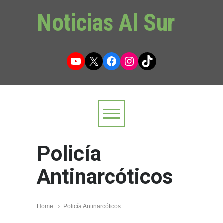
Noticias Al Sur
YouTube
X
Facebook
Instagram
TikTok
Policía
Antinarcóticos
Home
Policía Antinarcóticos