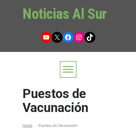
Noticias Al Sur
YouTube
X
Facebook
Instagram
TikTok
Puestos de
Vacunación
Home
Puestos de Vacunación