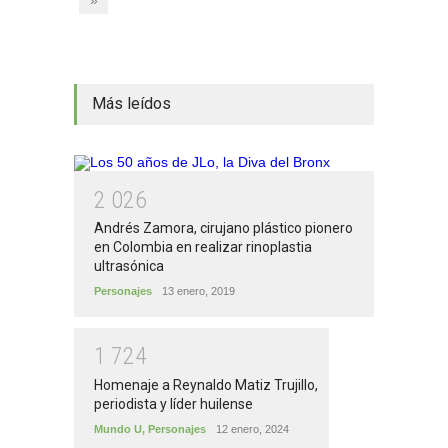
»
Más leídos
2
0
2
6
Andrés Zamora, cirujano plástico pionero
en Colombia en realizar rinoplastia
ultrasónica
Personajes
13 enero, 2019
1
7
2
4
Homenaje a Reynaldo Matiz Trujillo,
periodista y líder huilense
Mundo U
,
Personajes
12 enero, 2024