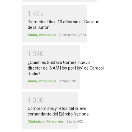
1
4
9
5
Diomedes Díaz: 10 años sin el ‘Cacique
de la Junta’
Audio
,
Personajes
22 diciembre, 2023
1
3
4
0
¿Quién es Gustavo Gómez, nuevo
director de ‘6 AM Hoy por Hoy’ de Caracol
Radio?
Audio
,
Personajes
3 mayo, 2019
1
3
0
0
Compromisos y retos del nuevo
comandante del Ejército Nacional
Ciudadano
,
Personajes
2 junio, 2024