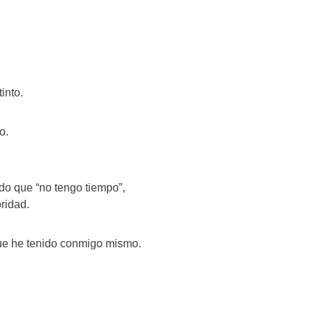
into.
o.
ndo que “no tengo tiempo”,
ridad.
ue he tenido conmigo mismo.