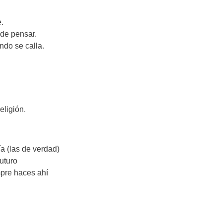
.
de pensar.
do se calla.
eligión.
ía (las de verdad)
uturo
pre haces ahí