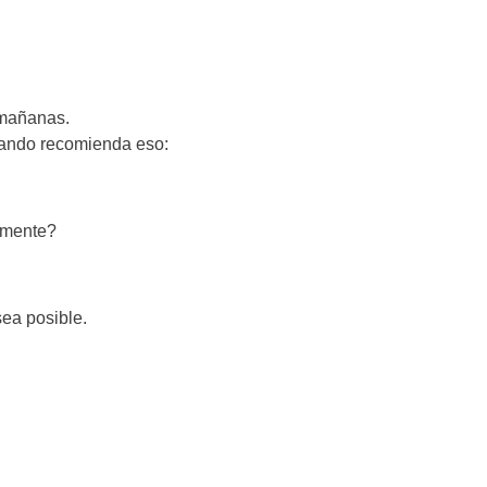
 mañanas.
uando recomienda eso:
lmente?
sea posible.