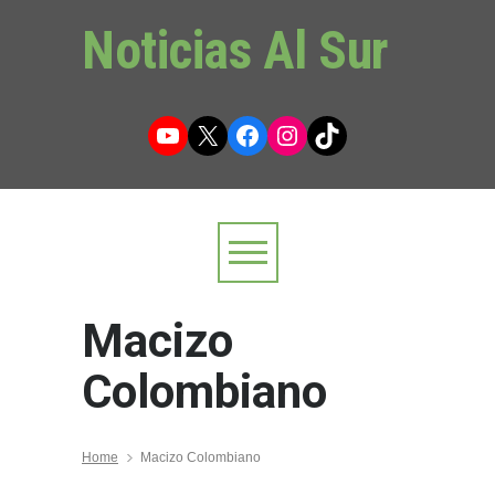
Noticias Al Sur
YouTube
X
Facebook
Instagram
TikTok
Macizo
Colombiano
Home
Macizo Colombiano