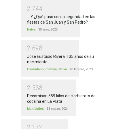
2
7
4
4
... Y ¿Qué pasó con la seguridad en las
fiestas de San Juan y San Pedro?
Neiva
30 junio, 2025
2
6
9
8
José Eustasio Rivera, 135 años de su
nacimiento
Ciudadano
,
Cultura
,
Neiva
18 febrero, 2023
2
5
3
8
Decomisan 559 kilos de clorhidrato de
cocaína en La Plata
Municipios
13 marzo, 2024
2
1
7
2