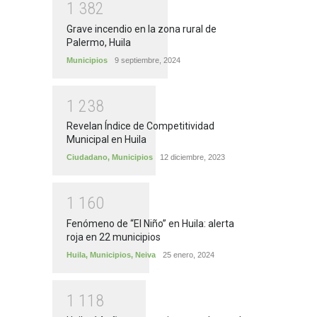
1
3
8
2
Grave incendio en la zona rural de
Palermo, Huila
Municipios
9 septiembre, 2024
1
2
3
8
Revelan Índice de Competitividad
Municipal en Huila
Ciudadano
,
Municipios
12 diciembre, 2023
1
1
6
0
Fenómeno de “El Niño” en Huila: alerta
roja en 22 municipios
Huila
,
Municipios
,
Neiva
25 enero, 2024
1
1
1
8