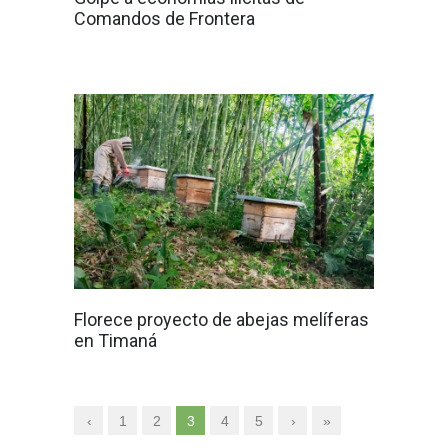
Comandos de Frontera
Florece proyecto de abejas melíferas
en Timaná
‹
1
2
3
4
5
›
»