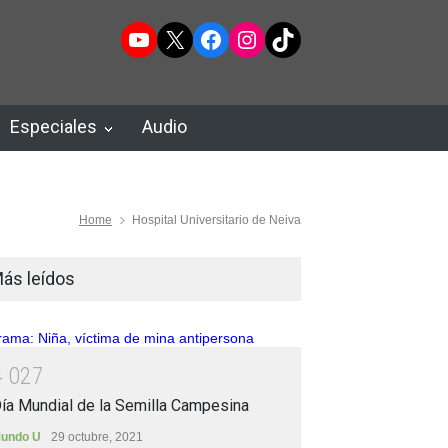
YouTube
X
Facebook
Instagram
TikTok
Especiales
Audio
Home
Hospital Universitario de Neiva
ás leídos
4
0
2
7
ía Mundial de la Semilla Campesina
undo U
29 octubre, 2021