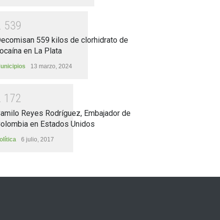
2
5
3
9
ecomisan 559 kilos de clorhidrato de
ocaína en La Plata
unicipios
13 marzo, 2024
2
1
7
2
amilo Reyes Rodríguez, Embajador de
olombia en Estados Unidos
olítica
6 julio, 2017