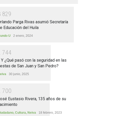
3
8
2
9
rlando Parga Rivas asumió Secretaría
e Educación del Huila
undo U
2 enero, 2024
2
7
4
4
.. Y ¿Qué pasó con la seguridad en las
iestas de San Juan y San Pedro?
eiva
30 junio, 2025
2
7
0
0
osé Eustasio Rivera, 135 años de su
acimiento
iudadano
,
Cultura
,
Neiva
18 febrero, 2023