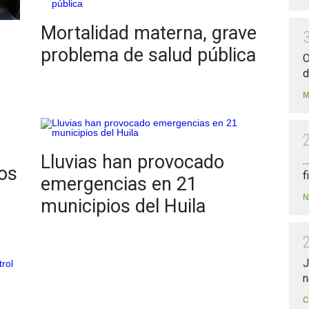
Mortalidad materna, grave
problema de salud pública
O
d
M
Lluvias han provocado
.
os
f
emergencias en 21
N
municipios del Huila
J
n
C